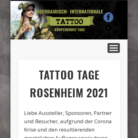
MISS TATTOO ROSENHEIM
TÄTOWIERER & HÄNDLER
AUSSTELLERINFO
BESUCHERINFO
SPONSOREN
PROGRAMM
BILDER
TATTOO TAGE
ROSENHEIM 2021
Liebe Aussteller, Sponsoren, Partner
und Besucher, aufgrund der Corona
Krise und den resultierenden
gesetzlichen Auflagen sowie deren