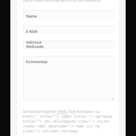
Deine E-Mail-Adresse wird nicht veröffentlicht.
Name
E-Mail-
Adresse
Webseite
Kommentar
Du kannst folgende
HTML
-Tags benutzen:
<a
href="" title=""> <abbr title=""> <acronym
title=""> <b> <blockquote cite=""> <cite>
<code> <del datetime=""> <em> <i> <q
cite=""> <strike> <strong>