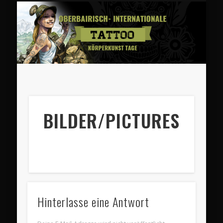
MISS TATTOO ROSENHEIM
TÄTOWIERER & HÄNDLER
AUSSTELLERINFO
BESUCHERINFO
SPONSOREN
PROGRAMM
BILDER
BILDER/PICTURES
Hinterlasse eine Antwort