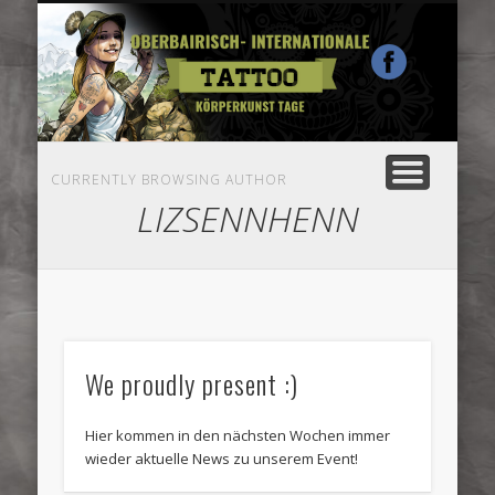
MISS TATTOO ROSENHEIM
TÄTOWIERER & HÄNDLER
AUSSTELLERINFO
BESUCHERINFO
SPONSOREN
PROGRAMM
BILDER
CURRENTLY BROWSING AUTHOR
LIZSENNHENN
We proudly present :)
Hier kommen in den nächsten Wochen immer
wieder aktuelle News zu unserem Event!