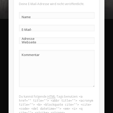
Deine E-Mail-Adresse wird nicht veröffentlicht.
Name
E-Mail-
Adresse
Webseite
Kommentar
Du kannst folgende
HTML
-Tags benutzen:
<a
href="" title=""> <abbr title=""> <acronym
title=""> <b> <blockquote cite=""> <cite>
<code> <del datetime=""> <em> <i> <q
cite=""> <strike> <strong>