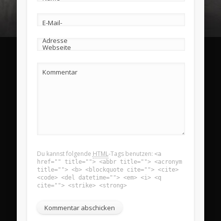
E-Mail-
Adresse
Webseite
Kommentar
Du kannst folgende
HTML
-Tags benutzen:
<a
href="" title=""> <abbr title=""> <acronym
title=""> <b> <blockquote cite=""> <cite>
<code> <del datetime=""> <em> <i> <q
cite=""> <strike> <strong>